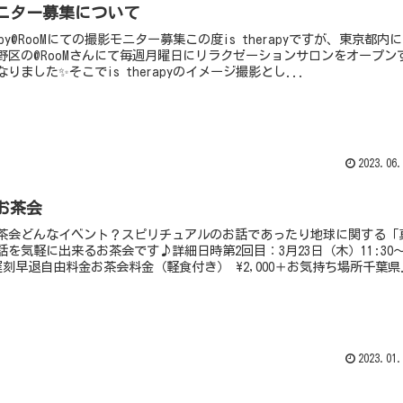
ニター募集について
erapy@RooMにての撮影モニター募集この度is therapyですが、東京都内
野区の@RooMさんにて毎週月曜日にリラクゼーションサロンをオープン
りました✨そこでis therapyのイメージ撮影とし...
2023.06.
お茶会
茶会どんなイベント？スピリチュアルのお話であったり地球に関する「
話を気軽に出来るお茶会です♪詳細日時第2回目：3月23日（木）11:30
※遅刻早退自由料金お茶会料金（軽食付き） \2,000＋お気持ち場所千葉県.
2023.01.