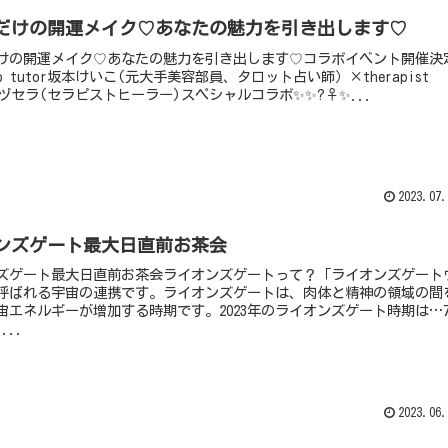
だけの開運メイク♡あなたの魅力を引き出します♡
けの開運メイク♡あなたの魅力を引き出します♡コラボイベント開催決
 up tutor坂本けいこ(元大手美容部員、タロット占い師）×therapist
rイヅセラ(セラピストヒーラー)スペシャルコラボ✨✨?‍♀️✨...
2023.07.
ンズゲート最大日直前お茶会
ズゲート最大日直前お茶会ライオンズゲートって？「ライオンズゲート
呼ばれる宇宙の連携です。ライオンズゲートは、肉体と精神の領域の間
宙エネルギーが増加する時期です。2023年のライオンズゲート時期は…
...
2023.06.