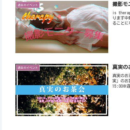
撮影モ
過去のイベント
is th
ります中
ることにな
真実の
過去のイベント
真実のお
実」のお
15:00