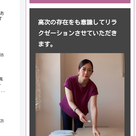
にあ
す
高次の存在をも意識してリラ
クゼーションさせていただき
ます。
05
真
～
..
25