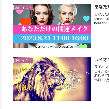
あなた
過去のイベント
あなただ
✨make
heale
ライオ
過去のイベント
ライオン
ェイ」と
流れる宇
26日～8月