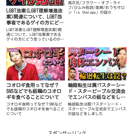
therapy」の話☆
高次元/フラワー・オブ・ライ
フ/ひふみ祝詞/美顔/おうちサロ
LGBT法案(LGBT理解増進法
ン「is therapy」の話☆
案)関連について、LGBT当
事者であるゲイの方にどう
思っているのか聞いてみま
LGBT法案(LGBT理解増進法案)関
した～ゲイクラブでの闇
連について、LGBT当事者である
ゲイの方にどう思っているのか聞
（ゲイミックスイベントで
いてみました～ゲイクラブでの闇
の闇）
（ゲイミックスイベントでの闇）
Youtube
Youtube
コオロギ食用ってなぜ？
輪廻転生は罠!?スターシー
SNSなどでも話題のコオロ
ド・スターピープル交流会
ギを食べることについて
でエンパスの話などをしま
した
コオロギ食用ってなぜ？SNSなど
輪廻転生は罠!?スターシード・
でも話題のコオロギを食べること
スターピープル交流会でエンパス
について
の話などをしました
スポンサーリンク