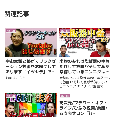
関連記事
Youtube
Youtube
宇宙意識と繋がりリラクゼ
米麹のあれは炊飯器の中蓋
ーション技術をお届けして
だけして放置!?そして私が
おります「イヅセラ」で
常備しているニンニクはア
す！リラクゼーションの話
リシン豊富で…
動画はこちら
米麹のあれは炊飯器の中蓋だけし
や真実系の話をお届けして
て放置!?そして私が常備してい
るニンニクはアリシン豊富で…
いきます
Youtube
Youtube
高次元/フラワー・オブ・
ライフ/ひふみ祝詞/美顔/
おうちサロン「is