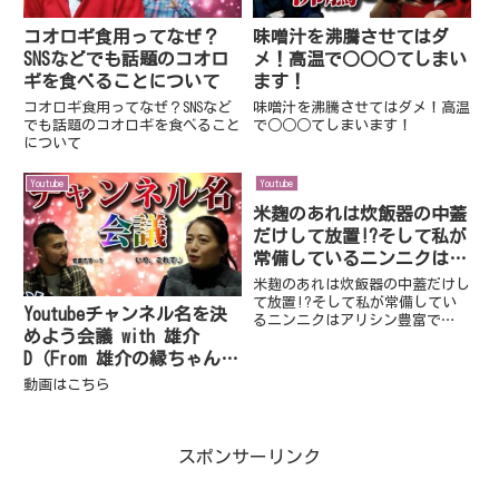
コオロギ食用ってなぜ？
味噌汁を沸騰させてはダ
SNSなどでも話題のコオロ
メ！高温で○○○てしまい
ギを食べることについて
ます！
コオロギ食用ってなぜ？SNSなど
味噌汁を沸騰させてはダメ！高温
でも話題のコオロギを食べること
で○○○てしまいます！
について
Youtube
Youtube
米麹のあれは炊飯器の中蓋
だけして放置!?そして私が
常備しているニンニクはア
リシン豊富で…
米麹のあれは炊飯器の中蓋だけし
て放置!?そして私が常備してい
Youtubeチャンネル名を決
るニンニクはアリシン豊富で…
めよう会議 with 雄介
D（From 雄介の縁ちゃんね
る）
動画はこちら
スポンサーリンク